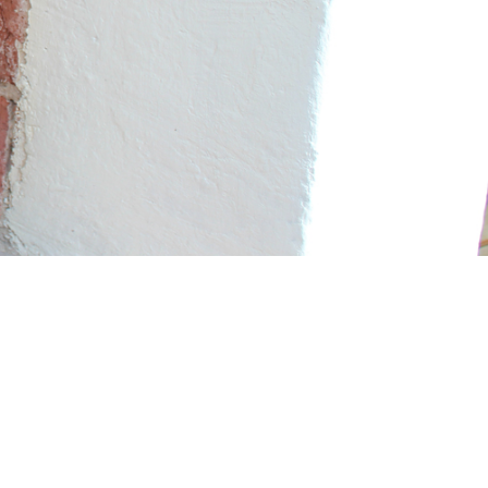
 övriga produkter ditt mått? Då kan du
ställningsida.