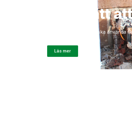
Extra lätt a
Läs mer om varför du ska använda Gre
Läs mer
Vi säljer torr björkved
Vi säljer torr björkved på plats med lasthjäl
Rydströms väg 6
Läs mer