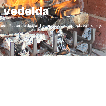
tt vedelda
en Rosters eldgaller för mindre utsläpp och bättre miljö.
Måttbeställning
p i Piperskärr, Ada
Passar inte någon av våra
beställa genom vår måttbe
Till måttbeställning