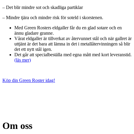
– Det blir mindre sot och skadliga partiklar
– Mindre tjära och mindre risk för soteld i skorstenen.
Med Green Rosters eldgaller får du en glad sotare och en
ännu gladare granne.
Vårat eldgaller är tillverkat av återvunnet stål och när gallret är
uttjänt är det bara att lämna in det i metallåtervinningen så blir
det ett nytt stål igen.
Det går att specialbeställa med egna mått med kort leveranstid.
(läs mer)
Köp din Green Roster idag!
Tänk på miljön!
Green Roster elgaller höjer förbränningstemperaturen i eldstaden
och där med minska utsläppen av Giftiga rökgaser.
Om oss