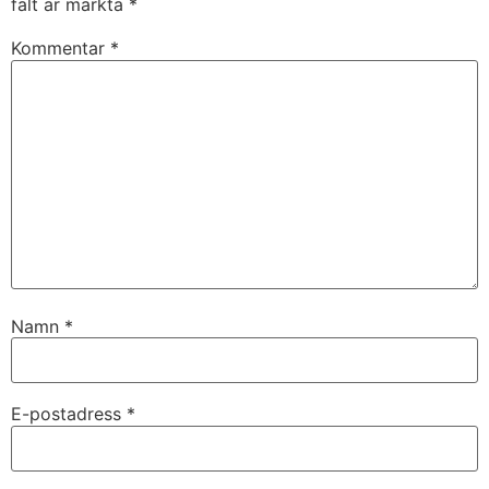
fält är märkta
*
Kommentar
*
Namn
*
E-postadress
*